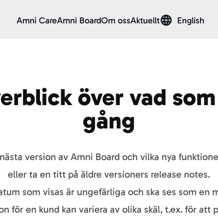
Amni Care
Amni Board
Om oss
Aktuellt
English
erblick över vad som
gång
ästa version av Amni Board och vilka nya funktion
eller ta en titt på äldre versioners release notes.
atum som visas är ungefärliga och ska ses som en m
ion för en kund kan variera av olika skäl, t.ex. för att