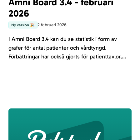
Amni Board 3.4 - februari
2026
2 februari 2026
Ny version 🎉
I Amni Board 3.4 kan du se statistik i form av
grafer för antal patienter och vårdtyngd.
Förbättringar har också gjorts för patienttavlor,
Gröna Korset och flexibla tavlor. En del funktioner
som tidigare bara fanns på patienttavlan finns nu
även på de flexibla tavlorna.