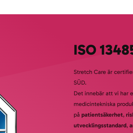
ISO 1348
Stretch Care är certifi
SÜD.
Det innebär att vi har 
medicintekniska produk
på
patientsäkerhet
,
ri
utvecklingsstandard
,
a