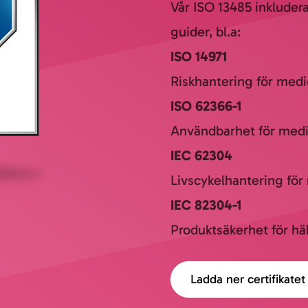
Vår ISO 13485 inkludera
guider, bl.a:
ISO 14971
Riskhantering för medi
ISO 62366-1
Användbarhet för medi
IEC 62304
Livscykelhantering för
IEC 82304-1
Produktsäkerhet för hä
Ladda ner certifikatet