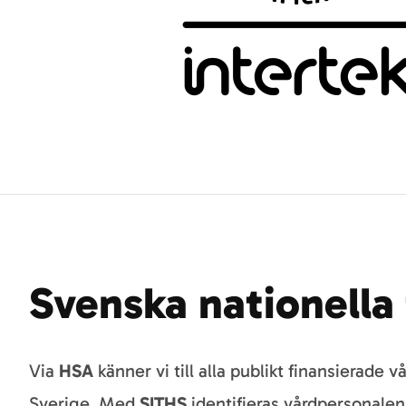
Svenska nationella 
Via
HSA
känner vi till alla publikt finansierade 
Sverige. Med
SITHS
identifieras vårdpersonale