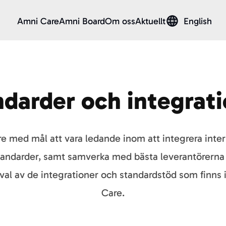
Amni Care
Amni Board
Om oss
Aktuellt
English
darder och integrat
re med mål att vara ledande inom att integrera inte
standarder, samt samverka med bästa leverantörerna 
urval av de integrationer och standardstöd som finns
Care.