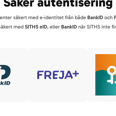
Säker autentisering
tienter säkert med e-identitet från både
BankID
och
 säkert med
SITHS eID
, eller
BankID
när SITHS inte fin