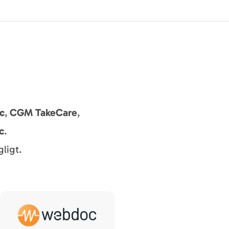
c
,
CGM TakeCare
,
c
.
ligt.