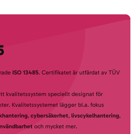
5
erade
ISO 13485
. Certifikatet är utfärdat av TÜV
ett kvalitetssystem speciellt designat för
ter. Kvalitetssystemet lägger bl.a. fokus
skhantering
,
cybersäkerhet
,
livscykelhantering
,
nvändbarhet
och mycket mer.